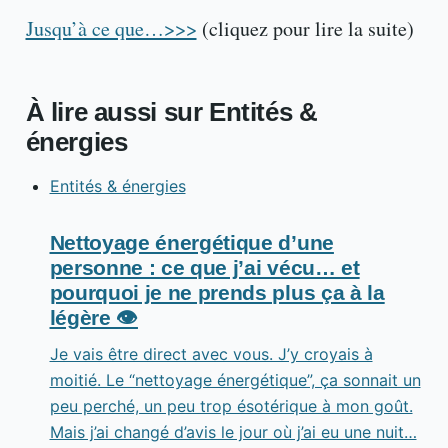
Jusqu’à ce que…>>>
(cliquez pour lire la suite)
À lire aussi sur Entités &
énergies
Entités & énergies
Nettoyage énergétique d’une
personne : ce que j’ai vécu… et
pourquoi je ne prends plus ça à la
légère 👁️
Je vais être direct avec vous. J’y croyais à
moitié. Le “nettoyage énergétique”, ça sonnait un
peu perché, un peu trop ésotérique à mon goût.
Mais j’ai changé d’avis le jour où j’ai eu une nuit…