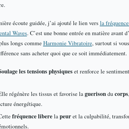
re.
ière écoute guidée, j’ai ajouté le lien vers
la fréquence
ental Waves
. C’est une bonne entrée en matière avant d’
plus longs comme
Harmonie Vibratoire
, surtout si vou
différence sans acheter quoi que ce soit immédiatement.
Soulage les tensions physiques
et renforce le sentiment
guerison
corps
lle régénère les tissus et favorise la
du
ucture énergétique.
fréquence
libere
peur
Cette
la
et la culpabilité, transf
émotionnels.