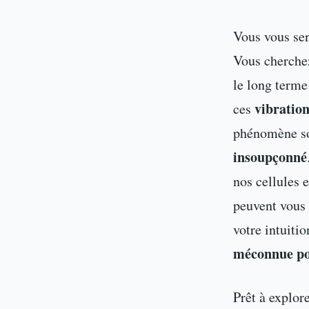
Vous vous sen
Vous cherchez
le long terme
vibration
ces
phénomène son
insoupçonné
nos cellules 
peuvent vous 
votre intuiti
méconnue pou
Prêt à explor