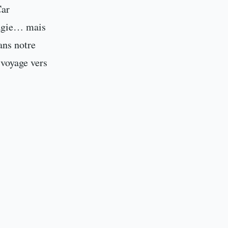
Car
magie… mais
ans notre
 voyage vers