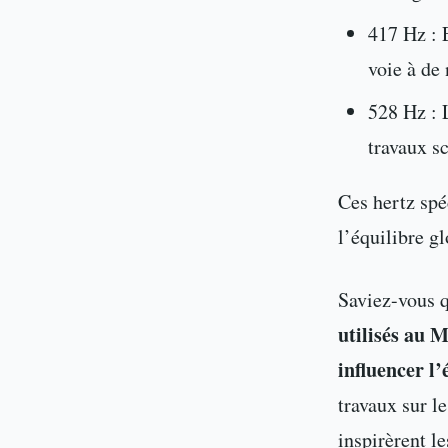
417 Hz : E
voie à de 
528 Hz :
travaux sc
Ces hertz spé
l’équilibre gl
Saviez-vous 
utilisés au 
influencer l’
travaux sur l
inspirèrent l