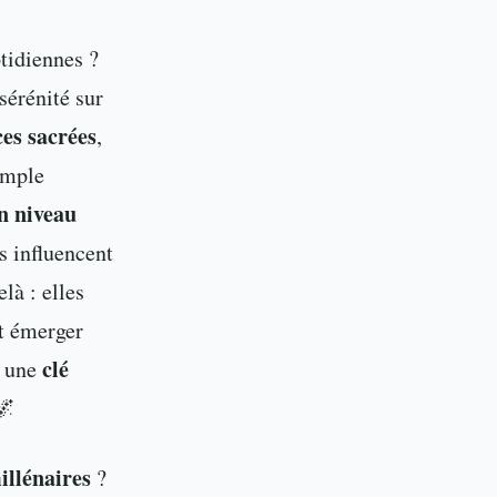
tidiennes ?
sérénité sur
es sacrées
,
imple
un niveau
s influencent
là : elles
nt émerger
clé
t une
🌌
illénaires
?