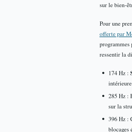
sur le bien-êt
Pour une prem
offerte par M
programmes 
ressentir la 
174 Hz :
intérieure
285 Hz : E
sur la str
396 Hz : 
blocages 