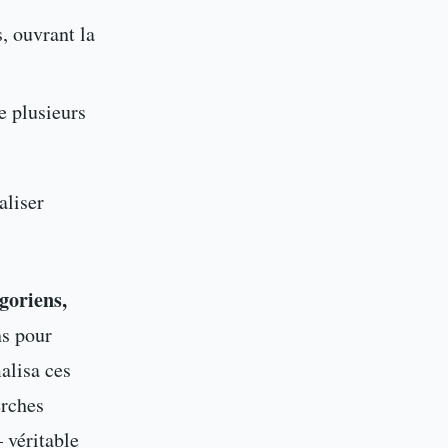
, ouvrant la
de plusieurs
aliser
goriens,
ns pour
alisa ces
erches
 véritable