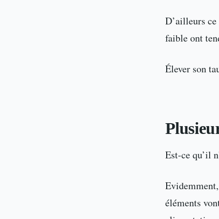
D’ailleurs ce
faible ont ten
Élever son tau
Plusieu
Est-ce qu’il 
Evidemment, 
éléments vont