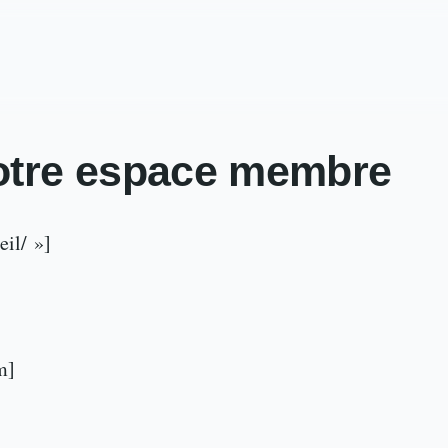
otre espace membre
il/ »]
m]