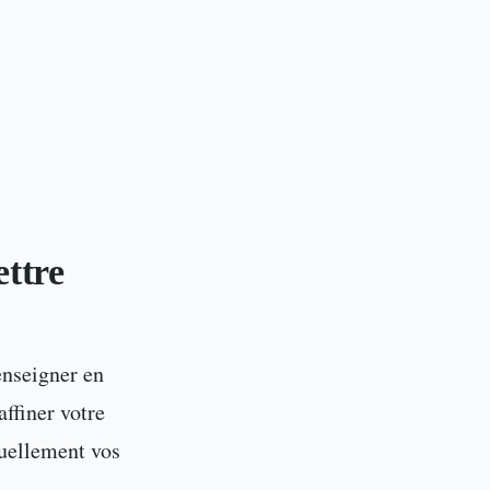
ettre
enseigner en
affiner votre
uellement vos