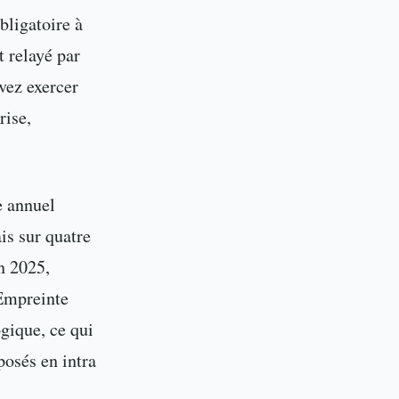
bligatoire à
t relayé par
vez exercer
rise,
e annuel
is sur quatre
n 2025,
 Empreinte
gique, ce qui
osés en intra