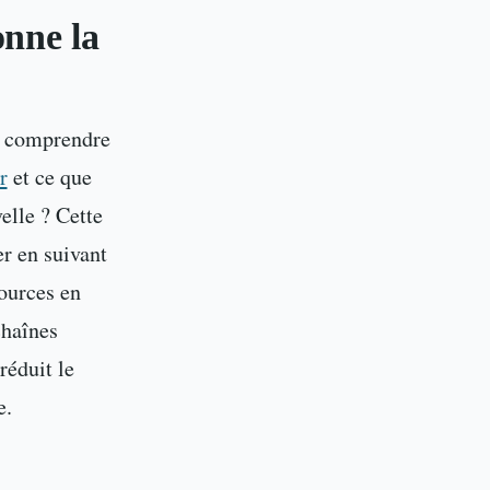
nne la
en comprendre
r
et ce que
elle ? Cette
er en suivant
sources en
chaînes
réduit le
e.