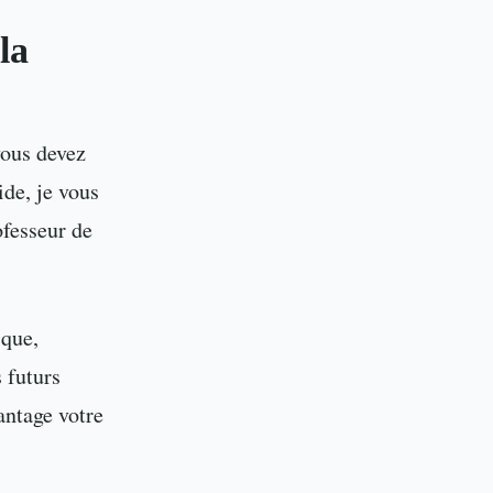
la
vous devez
ide, je vous
fesseur de
ique,
 futurs
antage votre