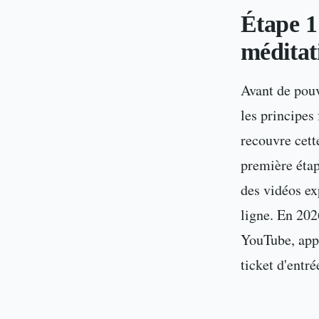
Étape 1
méditati
Avant de pouv
les principe
recouvre cett
première étap
des vidéos ex
ligne. En 202
YouTube, appl
ticket d'entr